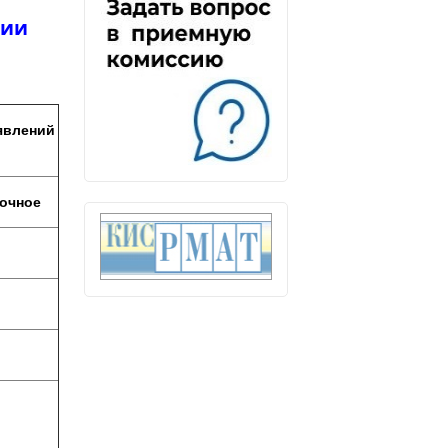
нии
явлений
очное
-