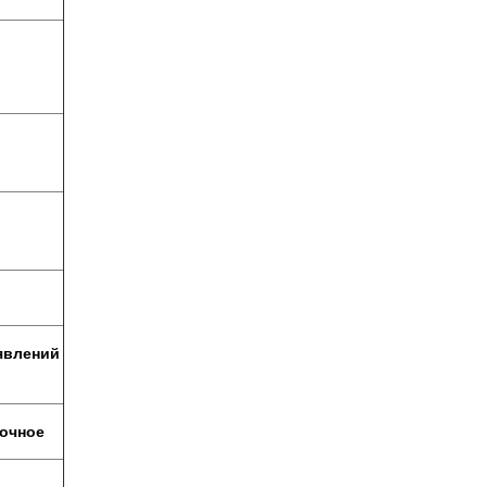
явлений
очное