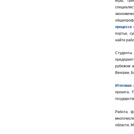
игры, тр
специалис
экономи
общепрофе
процессе
портье, с
найти рабо
Студенты
предприят
рубежом: в
Венгрии, Б
Итоговая 
проекта. 
государст
Работа фа
многочисл
области, 