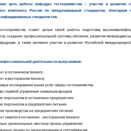
тная цель работы кафедры гостеприимства – участие в развитии го
ного комплекса России по международным стандартам, благодаря п
алифицированных специалистов.
остеприимства ставит целью своей работы подготовку высококвалифи
тов, создание профессиональной системы обучения, развитие межпредметны
афедрами, а также активное участие в развитии Российской международно
рофессиональной деятельности выпускников:
т в гостиничном бизнесе
нт в ресторанном бизнесе
овые исследования рынка услуг сферы гостеприимства
тво службой управления номерным фондом
е персоналом в гостиничных предприятиях
ие персоналом в предприятиях питания
ия производства на предприятиях питания
т закупок в гостинично - ресторанном бизнесе
ные, региональные, местные органы управления
твенные органы по лицензированию и сертификации