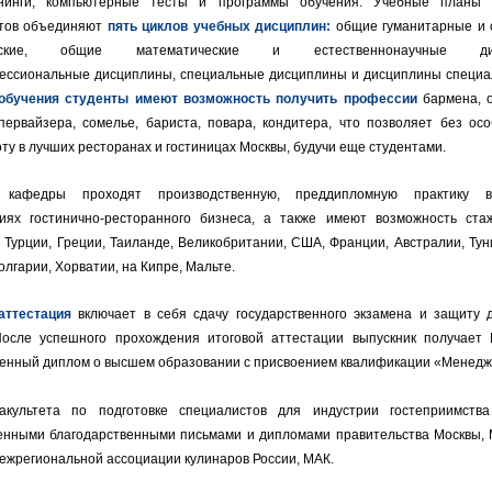
енинги, компьютерные тесты и программы обучения. Учебные планы п
тов объединяют
пять циклов учебных дисциплин:
общие гуманитарные и 
ческие, общие математические и естественнонаучные дис
ссиональные дисциплины, специальные дисциплины и дисциплины специа
 обучения студенты имеют возможность получить профессии
бармена, 
упервайзера, сомелье, бариста, повара, кондитера, что позволяет без осо
ту в лучших ресторанах и гостиницах Москвы, будучи еще студентами.
 кафедры проходят производственную, преддипломную практику 
иях гостинично-ресторанного бизнеса, а также имеют возможность ста
 Турции, Греции, Таиланде, Великобритании, США, Франции, Австралии, Тун
олгарии, Хорватии, на Кипре, Мальте.
аттестация
включает в себя сдачу государственного экзамена и защиту 
После успешного прохождения итоговой аттестации выпускник получает 
венный диплом о высшем образовании с присвоением квалификации «Менедж
культета по подготовке специалистов для индустрии гостеприимств
енными благодарственными письмами и дипломами правительства Москвы, 
Межрегиональной ассоциации кулинаров России, МАК.