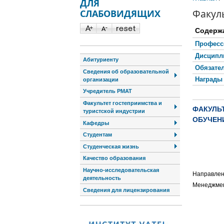
ДЛЯ
Факуль
СЛАБОВИДЯЩИХ
Содерж
Професс
Дисципл
Абитуриенту
Обязате
Сведения об образовательной
Награды
организации
Учредитель РМАТ
траница 1 из 5ДиОбъявленияОбъявления
Факультет гостеприимства и
ФАКУЛЬ
туристской индустрии
ОБУЧЕН
Кафедры
Студентам
Студенческая жизнь
Качество образования
Научно-исследовательская
Направлени
деятельность
Менеджме
Сведения для лицензирования