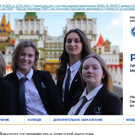
 №1935 от 15.02.2016 г.
|
Свидетельство о государственной аккредитации 90А01 № 0003577 выдано Росо
ссия РМАТ
|
Миссия программы РМАТ для подготовки бакалавров менеджмента туризма по гостеприим
УЧЕНИЕ
КОЛЛЕДЖ
ДОПОЛНИТЕЛЬНОЕ ОБРАЗОВАНИЕ
МЕЖД
Факультет гостеприимства и туристской индустрии