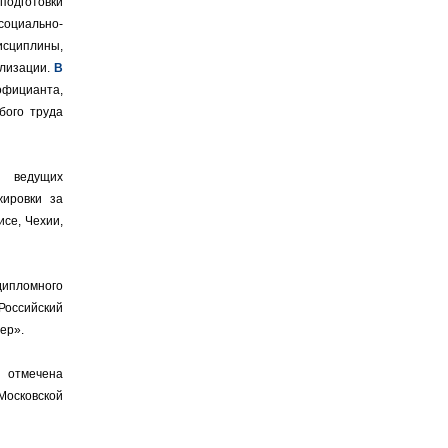
одготовки
социально-
циплины,
лизации.
В
официанта,
бого труда
в ведущих
жировки за
исе, Чехии,
дипломного
Российский
ер».
а отмечена
Московской