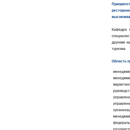
Приорите
ресторан
высококв
Кафедра г
специалис
другими к
туризма.
Область п
менеджмен
менеджме
маркетинг
руководс
управлени
управлен
организац
менеджмен
федераль
государс