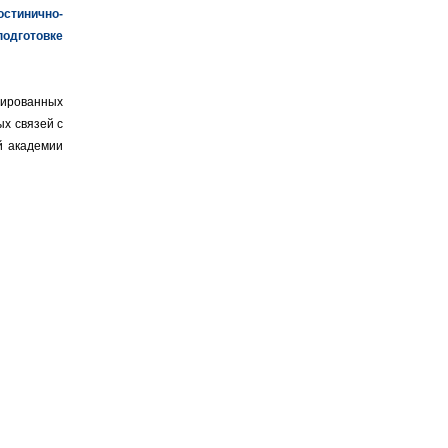
стинично-
одготовке
цированных
х связей с
й академии