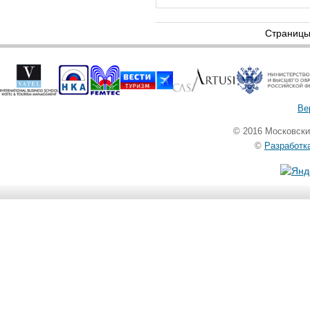
Страниц
Ве
© 2016 Московск
©
Разработк