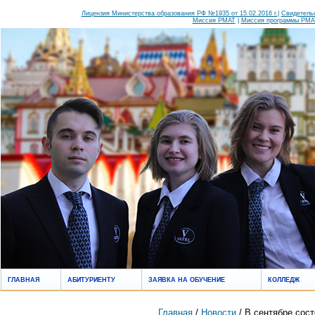
Лицензия Министерства образования РФ №1935 от 15.02.2016 г.
|
Свидетельс
Миссия РМАТ
|
Миссия программы РМАТ
ГЛАВНАЯ
АБИТУРИЕНТУ
ЗАЯВКА НА ОБУЧЕНИЕ
КОЛЛЕДЖ
Главная
/
Новости
/ В сентябре сос