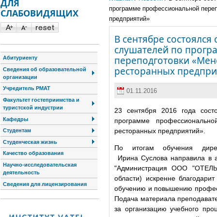
ДЛЯ
программе профессиональной переп
СЛАБОВИДЯЩИХ
предприятий»
В сентябре состоялся
слушателей по прогр
переподготовки «Мен
Абитуриенту
ресторанных предпри
Сведения об образовательной
организации
Учредитель РМАТ
01.11.2016
Факультет гостеприимства и
туристской индустрии
23 сентября 2016 года сост
Кафедры
программе профессионально
ресторанных предприятий».
Студентам
Студенческая жизнь
По итогам обучения
дир
Качество образования
Ирина
Суслова направила в
Научно-исследовательская
"
Администрация ООО "ОТЕЛЬ-
деятельность
области) искренне благодар
Сведения для лицензирования
обучению и повышению професс
Подача материала преподавате
за организацию учебного про