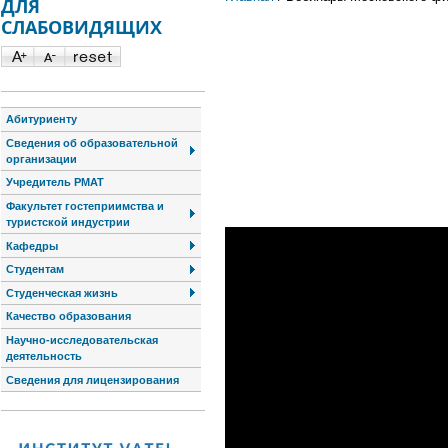
ДЛЯ
СЛАБОВИДЯЩИХ
Абитуриенту
Сведения об образовательной
организации
Учредитель РМАТ
Факультет гостеприимства и
туристской индустрии
Кафедры
Студентам
Студенческая жизнь
Качество образования
Научно-исследовательская
деятельность
Сведения для лицензирования