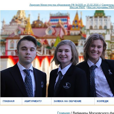
Лицензия Министерства образования РФ №1935 от 15.02.2016 г.
|
Свидетельс
Миссия РМАТ
|
Миссия программы РМАТ
ГЛАВНАЯ
АБИТУРИЕНТУ
ЗАЯВКА НА ОБУЧЕНИЕ
КОЛЛЕДЖ
Главная
/ Вебинары Московского ф