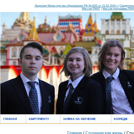
Лицензия Министерства образования РФ №1935 от 15.02.2016 г.
|
Свидетельс
Миссия РМАТ
|
Миссия программы РМАТ
ГЛАВНАЯ
АБИТУРИЕНТУ
ЗАЯВКА НА ОБУЧЕНИЕ
КОЛЛЕДЖ
Главная
/
Студенческая жизнь
/ Сту