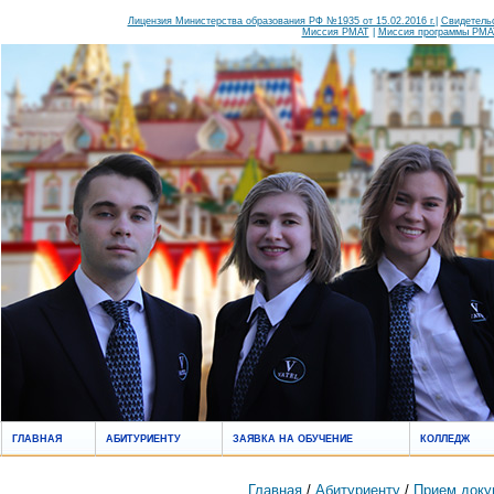
Лицензия Министерства образования РФ №1935 от 15.02.2016 г.
|
Свидетельс
Миссия РМАТ
|
Миссия программы РМАТ
ГЛАВНАЯ
АБИТУРИЕНТУ
ЗАЯВКА НА ОБУЧЕНИЕ
КОЛЛЕДЖ
Главная
/
Абитуриенту
/
Прием доку