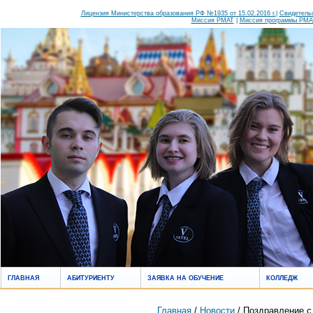
Лицензия Министерства образования РФ №1935 от 15.02.2016 г.
|
Свидетельс
Миссия РМАТ
|
Миссия программы РМАТ
ГЛАВНАЯ
АБИТУРИЕНТУ
ЗАЯВКА НА ОБУЧЕНИЕ
КОЛЛЕДЖ
Главная
/
Новости
/ Поздравление