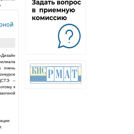
»
урной
«Дизайн
филиала
в очень
онкурсе
 ЦСТЭ –
этому к
-заочной
зации
.