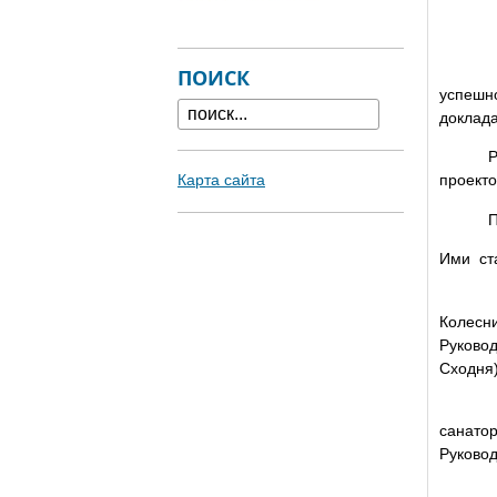
Для уч
ПОИСК
успешно
доклад
Решени
Карта сайта
проекто
Победи
Ими ст
- в но
Колесни
Руковод
Сходня)
- в но
санатор
Руковод
- в но