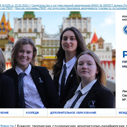
 №1935 от 15.02.2016 г.
|
Свидетельство о государственной аккредитации 90А01 № 0003577 выдано Росо
ссия РМАТ
|
Миссия программы РМАТ для подготовки бакалавров менеджмента туризма по гостеприим
УЧЕНИЕ
КОЛЛЕДЖ
ДОПОЛНИТЕЛЬНОЕ ОБРАЗОВАНИЕ
МЕЖД
Новости
/ Конкурс творческих студенческих архитектурно-дизайнерских 