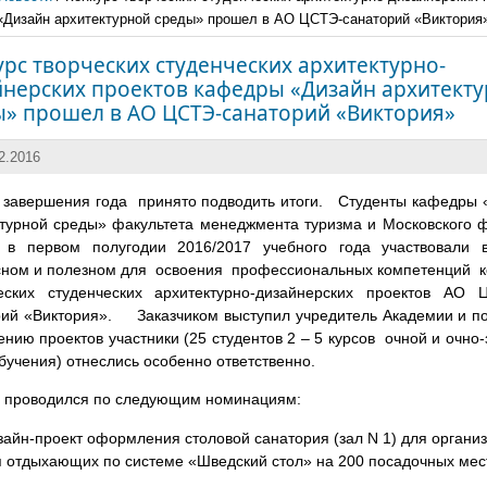
Дизайн архитектурной среды» прошел в АО ЦСТЭ-санаторий «Виктория
рс творческих студенческих архитектурно-
йнерских проектов кафедры «Дизайн архитект
ы» прошел в АО ЦСТЭ-санаторий «Виктория»
2.2016
н завершения года принято подводить итоги. Студенты кафедры 
ктурной среды» факультета менеджмента туризма и Московского 
 первом полугодии 2016/2017 учебного года участвовали 
сном и полезном для освоения профессиональных компетенций к
ских студенческих архитектурно-дизайнерских проектов АО
рий «Виктория». Заказчиком выступил учредитель Академии и по
нию проектов участники (25 студентов 2 – 5 курсов очной и очно
учения) отнеслись особенно ответственно.
с проводился по следующим номинациям:
йн-проект оформления столовой санатория (зал N 1) для органи
 отдыхающих по системе «Шведский стол» на 200 посадочных мест