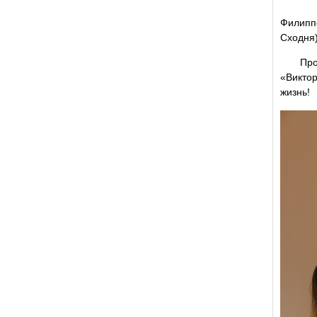
Филиппо
Сходня)
Проект
«Виктор
жизнь!