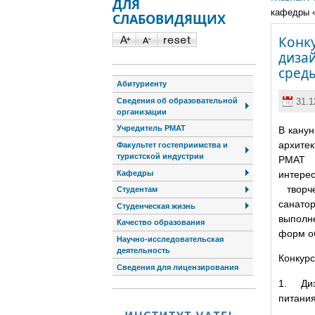
ДЛЯ
кафедры «
СЛАБОВИДЯЩИХ
Конку
диза
сред
Абитуриенту
Сведения об образовательной
31.1
организации
Учредитель РМАТ
В кану
архите
Факультет гостеприимства и
туристской индустрии
РМАТ в
Кафедры
интере
творче
Студентам
санато
Студенческая жизнь
выполне
Качество образования
форм об
Научно-исследовательская
деятельность
Конкур
Сведения для лицензирования
1. Диза
питания