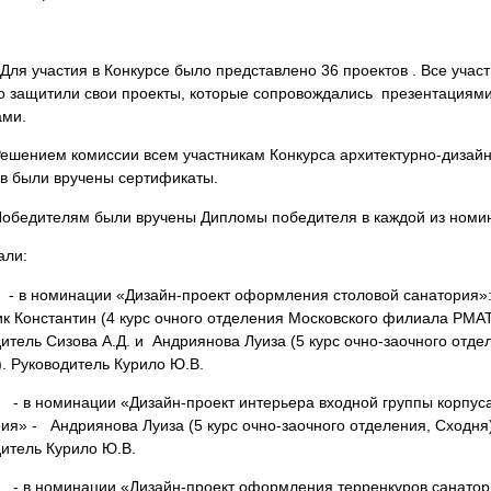
астия в Конкурсе было представлено 36 проектов . Все участ
 защитили свои проекты, которые сопровождались презентациями
ами.
ем комиссии всем участникам Конкурса архитектурно-дизайн
в были вручены сертификаты.
телям были вручены Дипломы победителя в каждой из номин
али:
минации «Дизайн-проект оформления столовой санатория
к Константин (4 курс очного отделения Московского филиала РМАТ
итель Сизова А.Д. и Андриянова Луиза (5 курс очно-заочного отде
. Руководитель Курило Ю.В.
минации «Дизайн-проект интерьера входной группы корпуса
ия» - Андриянова Луиза (5 курс очно-заочного отделения, Сходня)
итель Курило Ю.В.
минации «Дизайн-проект оформления терренкуров санатори