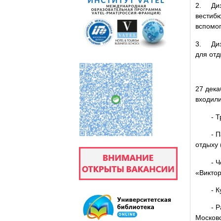
2. Диза
вестибю
вспомог
3. Диз
для от
27 дека
входили
- Троф
- Паль
отдыху 
- Чевт
«Викто
- Кури
- Рассо
Москов