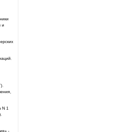
ники
 и
ерских
аций.
»:
).
ления,
 N 1
.
я» -