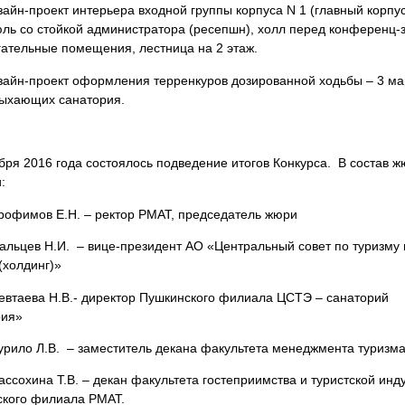
йн-проект интерьера входной группы корпуса N 1 (главный корпус
ль со стойкой администратора (ресепшн), холл перед конференц-
ательные помещения, лестница на 2 этаж.
айн-проект оформления терренкуров дозированной ходьбы – 3 м
дыхающих санатория.
бря 2016 года состоялось подведение итогов Конкурса. В состав 
:
имов Е.Н. – ректор РМАТ, председатель жюри
цев Н.И. – вице-президент АО «Центральный совет по туризму 
(холдинг)»
аева Н.В.- директор Пушкинского филиала ЦСТЭ – санаторий
рия»
ло Л.В. – заместитель декана факультета менеджмента туризм
хина Т.В. – декан факультета гостеприимства и туристской инд
ского филиала РМАТ.