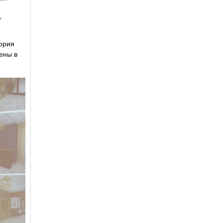
,
ория
ены в