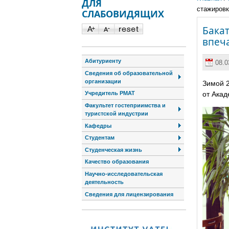
ДЛЯ
стажировк
СЛАБОВИДЯЩИХ
Бака
впеч
Абитуриенту
08.0
Сведения об образовательной
организации
Зимой 2
от Акад
Учредитель РМАТ
Факультет гостеприимства и
туристской индустрии
Кафедры
Студентам
Студенческая жизнь
Качество образования
Научно-исследовательская
деятельность
Сведения для лицензирования