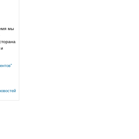
ремя мы
е
сторана
 и
ентов"
новостей