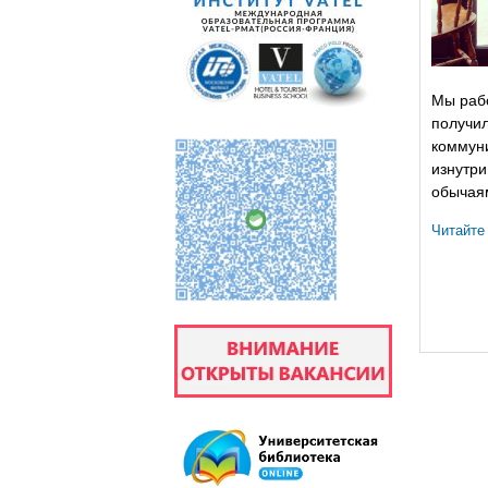
Мы раб
получил
коммуни
изнутри
обычаям
Читайте