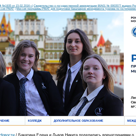
 №1935 от 15.02.2016 г.
|
Свидетельство о государственной аккредитации 90А01 № 0003577 выдано Росо
ссия РМАТ
|
Миссия программы РМАТ для подготовки бакалавров менеджмента туризма по гостеприим
УЧЕНИЕ
КОЛЛЕДЖ
ДОПОЛНИТЕЛЬНОЕ ОБРАЗОВАНИЕ
МЕЖД
Новости
/ Бакатина Елена и Львов Никита поделились впечатлениями о